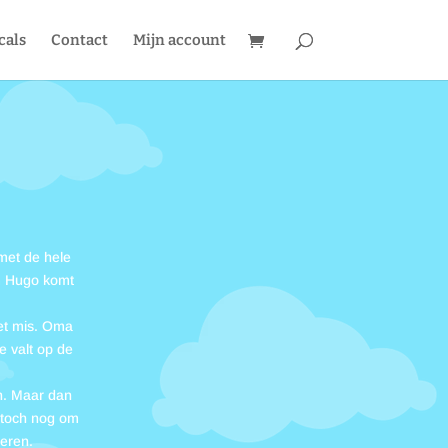
cals
Contact
Mijn account
 met de hele
om Hugo komt
het mis. Oma
 valt op de
en. Maar dan
 toch nog om
ieren.