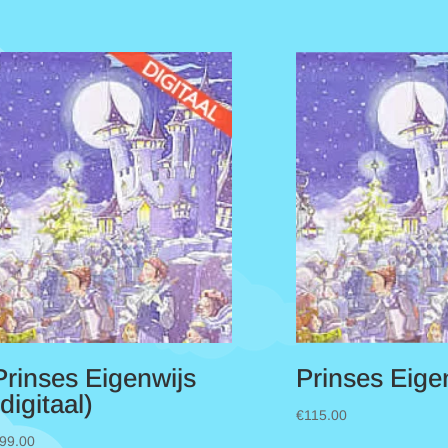
Prinses Eigenwijs
Prinses Eige
(digitaal)
€
115.00
99.00