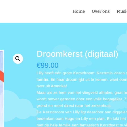
Home
Over ons
Musi
Droomkerst (digitaal)
€
99.00
Lilly heeft één grote Kerstdroom: Kerstmis vieren
familie. En haar droom lijkt uit te komen, want o
over uit Amerika!
Maar als ze hem van het vliegveld afhalen, gaat 
wordt omver gereden door een volle bagagekar. Ze
grond en moet direct naar het ziekenhuis.
De Kerstdroom van Lilly ligt daardoor aan diggel
bedenken oom Hugo en Lilly een plan. En lukt het
met de hele familie een fantastisch Kerstfeest te v